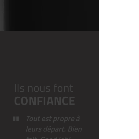
Ils nous fo
nt
CONFIA
NCE
"
Tout est propre à
leurs départ. Bien