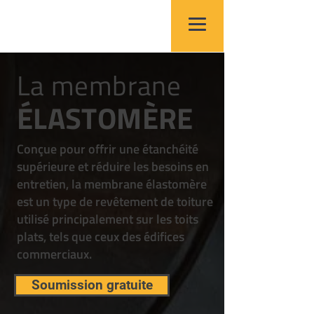
La membrane
ÉLA
STOMÈRE
Conçue pour offrir une étanchéité
supérieure et réduire les besoins en
entretien, la
membrane élastomère
est un type de revêtement de toiture
utilisé principalement sur les toits
plats, tels que ceux des édifices
commerciaux.
Soumission gratuite