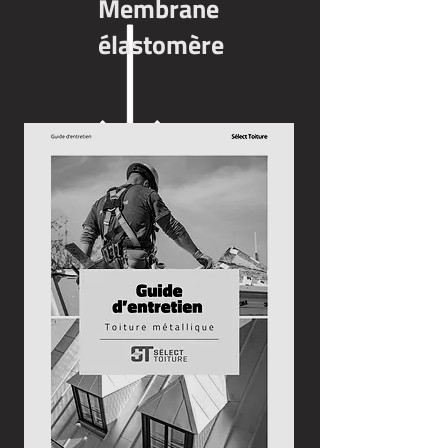
Membrane
élastomère