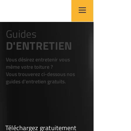
Guides
D'ENTRETIEN
Vous désirez entretenir vous
même votre toiture ?
Vous
trouverez ci-dessous nos
guides d'entretien gratuits.
Téléchargez gratuitement