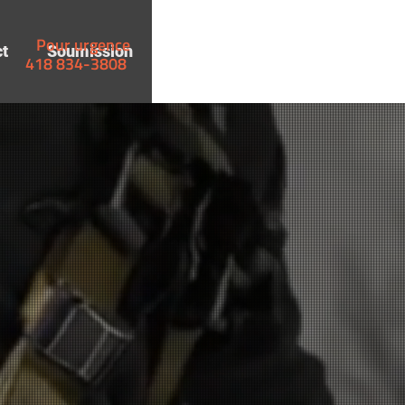
Pour urgence
t
Soumission
418 834-3808