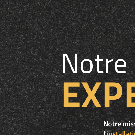
Notre
EXP
Notre miss
l'
installat