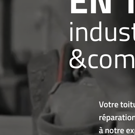
indust
&
com
Votre toit
réparation
à notre ex